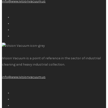
info@www.ivisionvacuum.us
iVision Vacuum is a point of reference in the sector of industrial
cleaning and heavy industrial collection.
info@www.ivisionvacuum.us