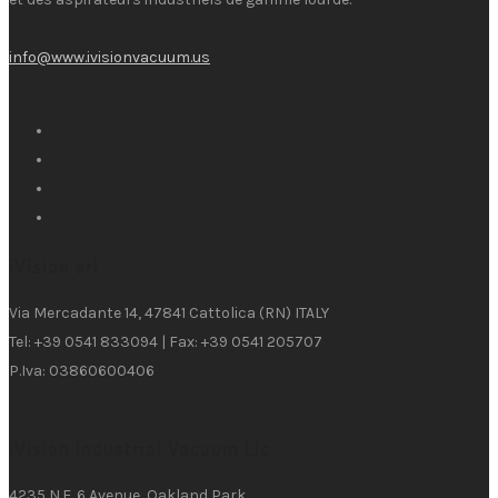
info@www.ivisionvacuum.us
iVision srl
Via Mercadante 14, 47841 Cattolica (RN) ITALY
Tel: +39 0541 833094 | Fax: +39 0541 205707
P.Iva: 03860600406
iVision Industrial Vacuum Llc
4235 N.E. 6 Avenue, Oakland Park,