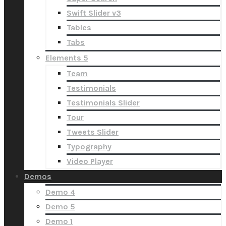
Swift Slider v3
Tables
Tabs
Elements 5
Team
Testimonials
Testimonials Slider
Tour
Tweets Slider
Typography
Video Player
Demos
Demo 4
Demo 5
Demo 1