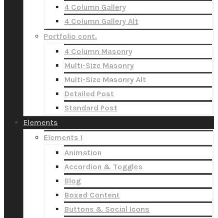
4 Column Gallery
4 Column Gallery Alt
Portfolio cont.
4 Column Masonry
Multi-Size Masonry
Multi-Size Masonry Alt
Detailed Post
Standard Post
Elements
Elements 1
Animation
Accordion & Toggles
Blog
Boxed Content
Buttons & Social Icons