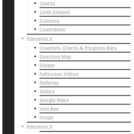
Clients
Code Snippet
Columns
Countdown
Elements 2
Counters, Charts & Progress Bars
Directory Map
Divider
Fullscreen Videos
Galleries
Gallery
Google Maps
Icon Box
Image
Elements 3