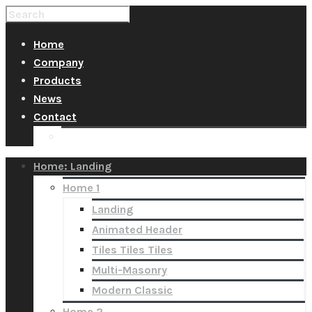
Home
Company
Products
News
Contact
Quotation
Home: Landing
Home 1
Landing
Animated Header
Tiles Tiles Tiles
Multi-Masonry
Modern Classic
Home 2