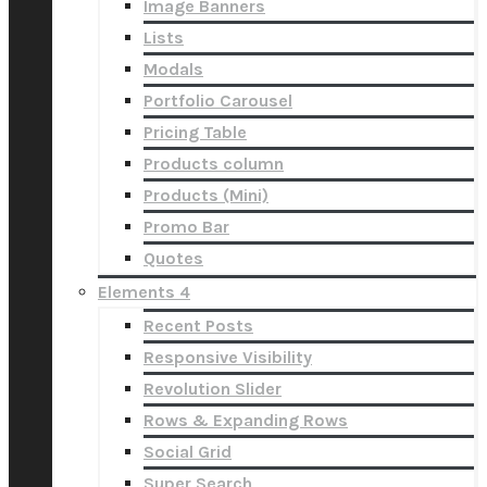
Image Banners
Lists
Modals
Portfolio Carousel
Pricing Table
Products column
Products (Mini)
Promo Bar
Quotes
Elements 4
Recent Posts
Responsive Visibility
Revolution Slider
Rows & Expanding Rows
Social Grid
Super Search