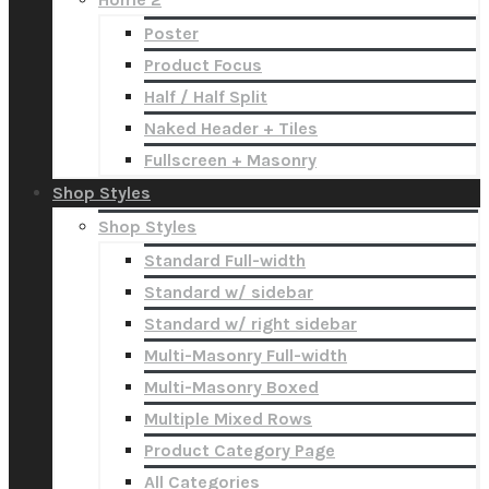
Poster
Product Focus
Half / Half Split
Naked Header + Tiles
Fullscreen + Masonry
Shop Styles
Shop Styles
Standard Full-width
Standard w/ sidebar
Standard w/ right sidebar
Multi-Masonry Full-width
Multi-Masonry Boxed
Multiple Mixed Rows
Product Category Page
All Categories