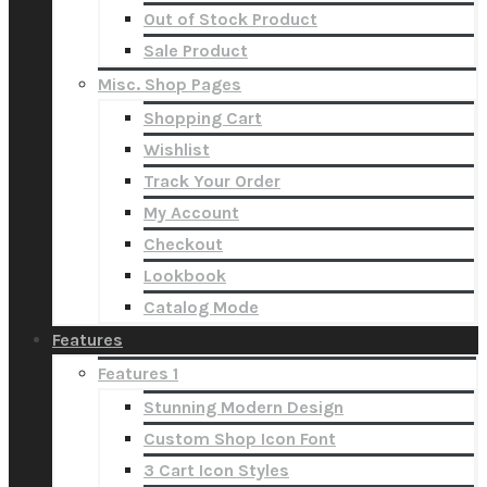
Out of Stock Product
Sale Product
Misc. Shop Pages
Shopping Cart
Wishlist
Track Your Order
My Account
Checkout
Lookbook
Catalog Mode
Features
Features 1
Stunning Modern Design
Custom Shop Icon Font
3 Cart Icon Styles