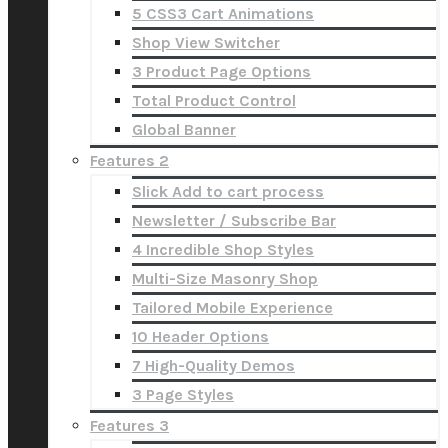
5 CSS3 Cart Animations
Shop View Switcher
3 Product Page Options
Total Product Control
Global Banner
Features 2
Slick Add to cart process
Newsletter / Subscribe Bar
4 Incredible Shop Styles
Multi-Size Masonry Shop
Tailored Mobile Experience
10 Header Options
7 High-Quality Demos
3 Page Styles
Features 3