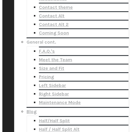
Contact theme
Contact Alt
Contact Alt 2
Coming Soon
General cont.
F.A.Q.'s
Meet the Team
Size and Fit
Pricing
Left Sidebar
Right Sidebar
Maintenance Mode
Blog
Half/Half Split
Half / Half Split Alt