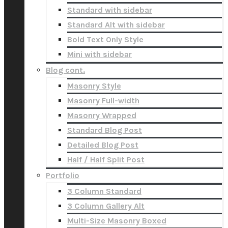
Standard with sidebar
Standard Alt with sidebar
Bold Text Only Style
Mini with sidebar
Blog cont.
Masonry Style
Masonry Full-width
Masonry Wrapped
Standard Blog Post
Detailed Blog Post
Half / Half Split Post
Portfolio
3 Column Standard
3 Column Gallery Alt
Multi-Size Masonry Boxed