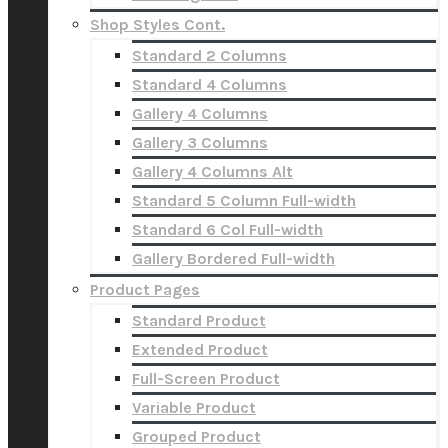
Shop Styles Cont.
Standard 2 Columns
Standard 4 Columns
Gallery 4 Columns
Gallery 3 Columns
Gallery 4 Columns Alt
Standard 5 Column Full-width
Standard 6 Col Full-width
Gallery Bordered Full-width
Product Pages
Standard Product
Extended Product
Full-Screen Product
Variable Product
Grouped Product