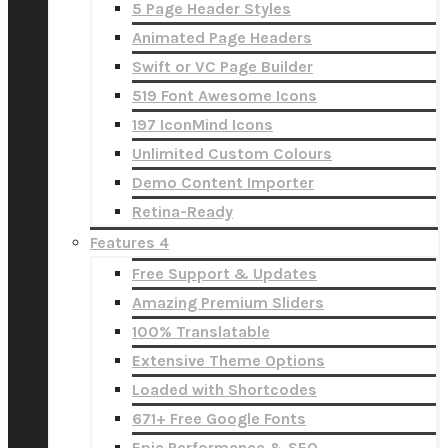
5 Page Header Styles
Animated Page Headers
Swift or VC Page Builder
519 Font Awesome Icons
197 IconMind Icons
Unlimited Custom Colours
Demo Content Importer
Retina-Ready
Features 4
Free Support & Updates
Amazing Premium Sliders
100% Translatable
Extensive Theme Options
Loaded with Shortcodes
671+ Free Google Fonts
Epic Performance & SEO