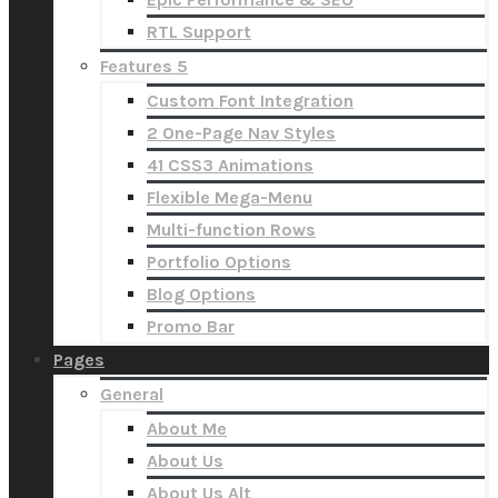
RTL Support
Features 5
Custom Font Integration
2 One-Page Nav Styles
41 CSS3 Animations
Flexible Mega-Menu
Multi-function Rows
Portfolio Options
Blog Options
Promo Bar
Pages
General
About Me
About Us
About Us Alt