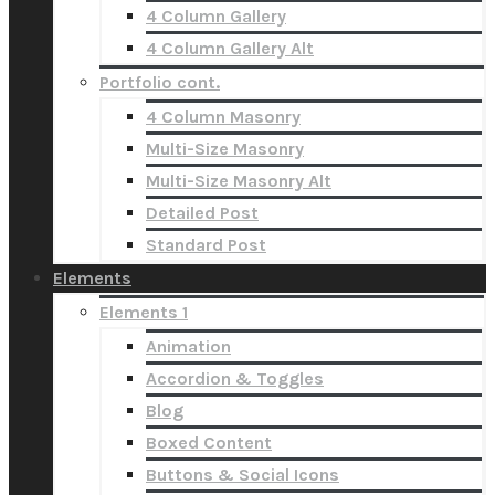
4 Column Gallery
4 Column Gallery Alt
Portfolio cont.
4 Column Masonry
Multi-Size Masonry
Multi-Size Masonry Alt
Detailed Post
Standard Post
Elements
Elements 1
Animation
Accordion & Toggles
Blog
Boxed Content
Buttons & Social Icons