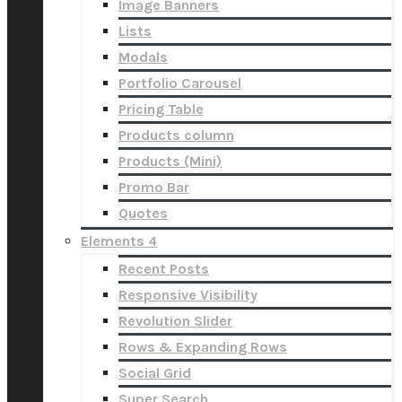
Image Banners
Lists
Modals
Portfolio Carousel
Pricing Table
Products column
Products (Mini)
Promo Bar
Quotes
Elements 4
Recent Posts
Responsive Visibility
Revolution Slider
Rows & Expanding Rows
Social Grid
Super Search