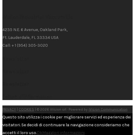
iVision Industrial Vacuum Llc
4235 N.E. 6 Avenue, Oakland Park,
Ft. Lauderdale, FL 33334 USA
Call: + 1 (954) 305-3020
Newsletter
Newsletter
Newsletter
Lettre d'information
PRIVACY
|
COOKIES
| © 2026 iVision srl · Powered by
iVision Communication
Questo sito utilizza i cookie per migliorare servizi ed esperienza dei
visitatori. Se decidi di continuare la navigazione consideriamo che
accetti il loro uso.
Ok
Maggiori informazioni