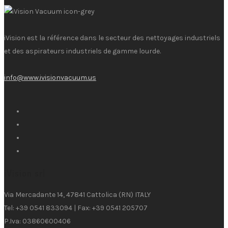
iVision est la référence dans le secteur des nettoyages industriels
et des aspirateurs industriels de gamme lourde.
info@www.ivisionvacuum.us
iVision srl
Via Mercadante 14, 47841 Cattolica (RN) ITALY
Tel: +39 0541 833094 | Fax: +39 0541 205707
P.Iva: 03860600406