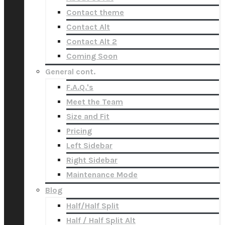
Contact theme
Contact Alt
Contact Alt 2
Coming Soon
General cont.
F.A.Q.'s
Meet the Team
Size and Fit
Pricing
Left Sidebar
Right Sidebar
Maintenance Mode
Blog
Half/Half Split
Half / Half Split Alt