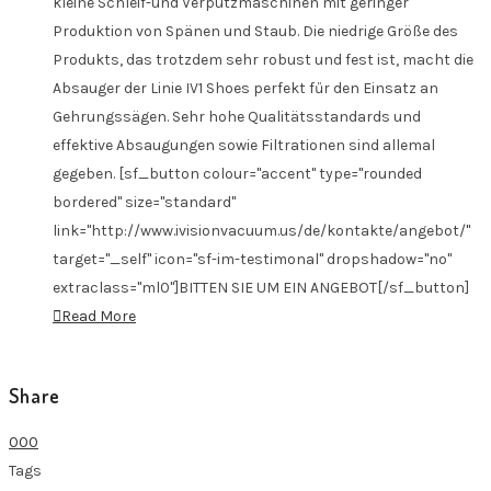
kleine Schleif-und Verputzmaschinen mit geringer
Produktion von Spänen und Staub. Die niedrige Größe des
Produkts, das trotzdem sehr robust und fest ist, macht die
Absauger der Linie IV1 Shoes perfekt fűr den Einsatz an
Gehrungssägen. Sehr hohe Qualitätsstandards und
effektive Absaugungen sowie Filtrationen sind allemal
gegeben. [sf_button colour="accent" type="rounded
bordered" size="standard"
link="http://www.ivisionvacuum.us/de/kontakte/angebot/"
target="_self" icon="sf-im-testimonal" dropshadow="no"
extraclass="ml0"]BITTEN SIE UM EIN ANGEBOT[/sf_button]
Read More
Share
0
0
0
Tags