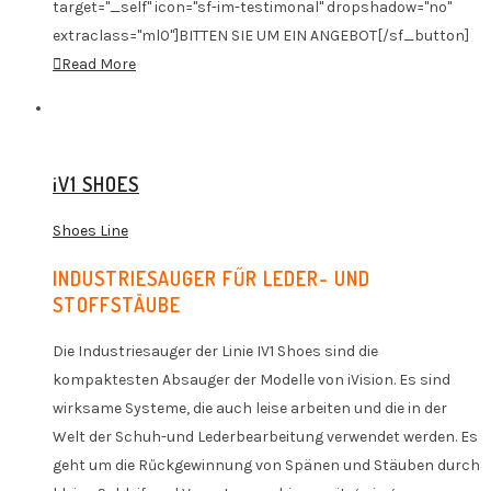
target="_self" icon="sf-im-testimonal" dropshadow="no"
extraclass="ml0"]BITTEN SIE UM EIN ANGEBOT[/sf_button]
Read More
iV1 SHOES
Shoes Line
INDUSTRIESAUGER FŰR LEDER- UND
STOFFSTÄUBE
Die Industriesauger der Linie IV1 Shoes sind die
kompaktesten Absauger der Modelle von iVision. Es sind
wirksame Systeme, die auch leise arbeiten und die in der
Welt der Schuh-und Lederbearbeitung verwendet werden. Es
geht um die Rűckgewinnung von Spänen und Stäuben durch