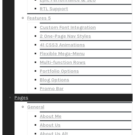
RTL Support
Features 5
Custom Font Integration
2 One-Page Nav Styles
41 CSS3 Animations
Flexible Mega-Menu
Multi-function Rows
Portfolio Options
Blog Options
Promo Bar
Pages
General
About Me
About Us
About Us Alt