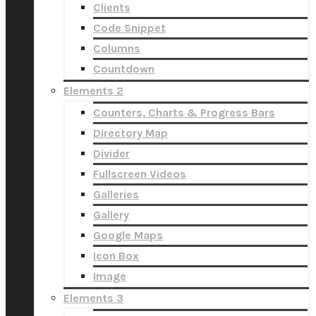
Clients
Code Snippet
Columns
Countdown
Elements 2
Counters, Charts & Progress Bars
Directory Map
Divider
Fullscreen Videos
Galleries
Gallery
Google Maps
Icon Box
Image
Elements 3