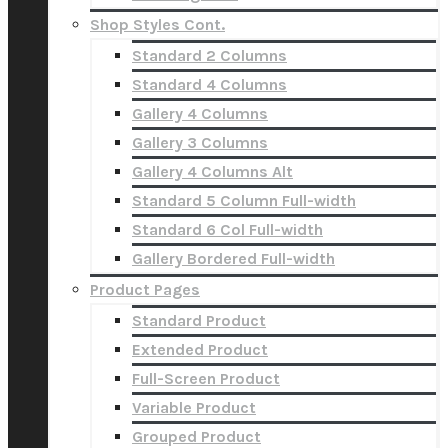
Shop Styles Cont.
Standard 2 Columns
Standard 4 Columns
Gallery 4 Columns
Gallery 3 Columns
Gallery 4 Columns Alt
Standard 5 Column Full-width
Standard 6 Col Full-width
Gallery Bordered Full-width
Product Pages
Standard Product
Extended Product
Full-Screen Product
Variable Product
Grouped Product