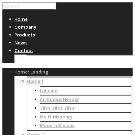
Home
Company
Products
News
Contact
Quotation
Home: Landing
Home 1
Landing
Animated Header
Tiles Tiles Tiles
Multi-Masonry
Modern Classic
Home 2