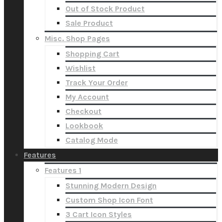
Out of Stock Product
Sale Product
Misc. Shop Pages
Shopping Cart
Wishlist
Track Your Order
My Account
Checkout
Lookbook
Catalog Mode
Features
Features 1
Stunning Modern Design
Custom Shop Icon Font
3 Cart Icon Styles