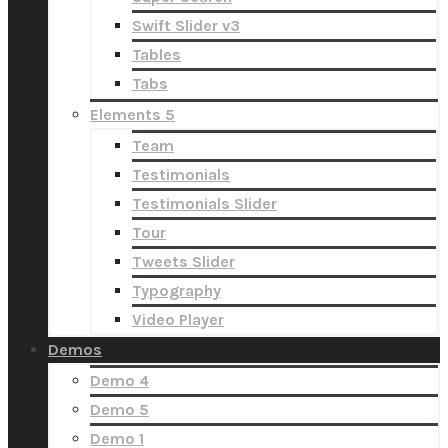
Swift Slider v3
Tables
Tabs
Elements 5
Team
Testimonials
Testimonials Slider
Tour
Tweets Slider
Typography
Video Player
Demos
Demo 4
Demo 5
Demo 1