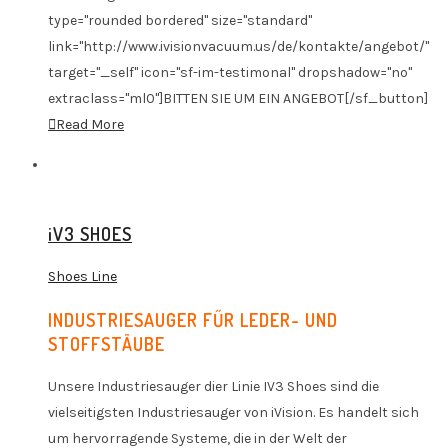
type="rounded bordered" size="standard"
link="http://www.ivisionvacuum.us/de/kontakte/angebot/"
target="_self" icon="sf-im-testimonal" dropshadow="no"
extraclass="ml0"]BITTEN SIE UM EIN ANGEBOT[/sf_button]
Read More
iV3 SHOES
Shoes Line
INDUSTRIESAUGER FŰR LEDER- UND
STOFFSTÄUBE
Unsere Industriesauger dier Linie IV3 Shoes sind die
vielseitigsten Industriesauger von iVision. Es handelt sich
um hervorragende Systeme, die in der Welt der