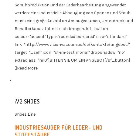
Schuhproduktion und der Lederbearbeitung angewendet
werden: eine industrielle Absaugung von Spänen und Staub
muss eine groβe Anzahl an Absaugvolumen, Unterdruck und
Behälterkapazität mit sich bringen. [sf_button
colour="accent" type="rounded bordered" size="standard"
link="http://www.ivisionvacuum.us/de/kontakte/angebot/"
target="_self" icon="sf-im-testimonal" dropshadow="no"
extraclass="ml0"]BITTEN SIE UM EIN ANGEBOT[/sf_button]
Read More
iV2 SHOES
Shoes Line
INDUSTRIESAUGER FŰR LEDER- UND
STOFFSTÄUBE