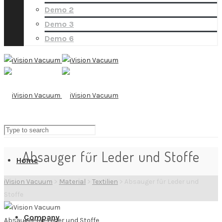
Demo 2
Demo 3
Demo 6
Absauger fűr Leder und Stoffe
Home
iVision Vacuum
>
Material
>
Textilien
>
Absauger fűr Leder und
Stoffe
Company
Absauger fűr Leder und Stoffe