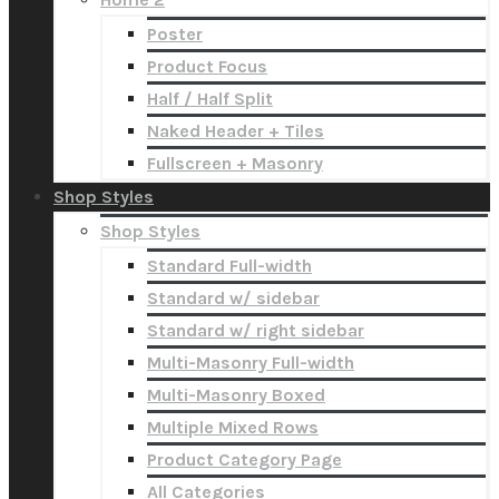
Poster
Product Focus
Half / Half Split
Naked Header + Tiles
Fullscreen + Masonry
Shop Styles
Shop Styles
Standard Full-width
Standard w/ sidebar
Standard w/ right sidebar
Multi-Masonry Full-width
Multi-Masonry Boxed
Multiple Mixed Rows
Product Category Page
All Categories