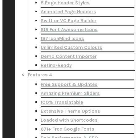
5 Page Header Styles
Animated Page Headers
Swift or VC Page Builder
519 Font Awesome Icons
197 IconMind Icons
Unlimited Custom Colours
Demo Content Importer
Retina-Ready
Features 4
Free Support & Updates
Amazing Premium Sliders
100% Translatable
Extensive Theme Options
Loaded with Shortcodes
671+ Free Google Fonts
Epic Performance & SEO