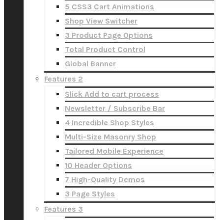
5 CSS3 Cart Animations
Shop View Switcher
3 Product Page Options
Total Product Control
Global Banner
Features 2
Slick Add to cart process
Newsletter / Subscribe Bar
4 Incredible Shop Styles
Multi-Size Masonry Shop
Tailored Mobile Experience
10 Header Options
7 High-Quality Demos
3 Page Styles
Features 3