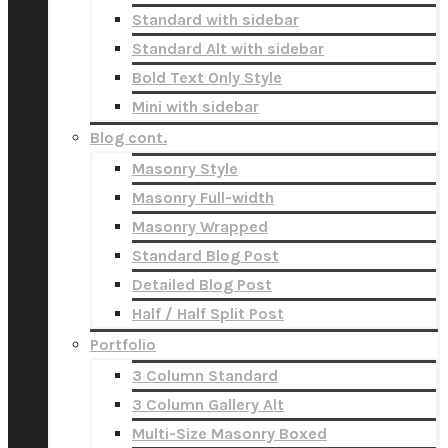
Standard with sidebar
Standard Alt with sidebar
Bold Text Only Style
Mini with sidebar
Blog cont.
Masonry Style
Masonry Full-width
Masonry Wrapped
Standard Blog Post
Detailed Blog Post
Half / Half Split Post
Portfolio
3 Column Standard
3 Column Gallery Alt
Multi-Size Masonry Boxed