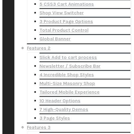
5 CSS3 Cart Animations
Shop View Switcher
3 Product Page Options
Total Product Control
Global Banner
Features 2
Slick Add to cart process
Newsletter / Subscribe Bar
4 Incredible Shop Styles
Multi-Size Masonry Shop
Tailored Mobile Experience
10 Header Options
7 High-Quality Demos
3 Page Styles
Features 3