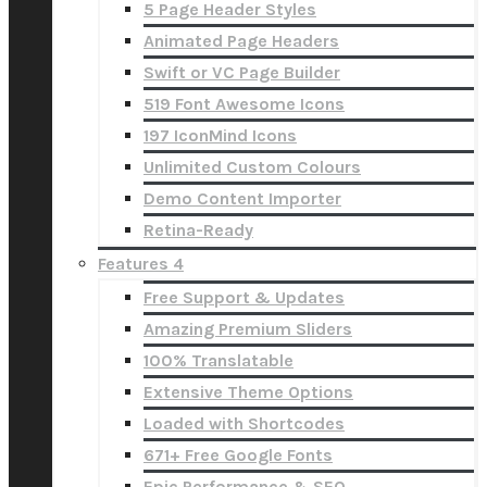
5 Page Header Styles
Animated Page Headers
Swift or VC Page Builder
519 Font Awesome Icons
197 IconMind Icons
Unlimited Custom Colours
Demo Content Importer
Retina-Ready
Features 4
Free Support & Updates
Amazing Premium Sliders
100% Translatable
Extensive Theme Options
Loaded with Shortcodes
671+ Free Google Fonts
Epic Performance & SEO