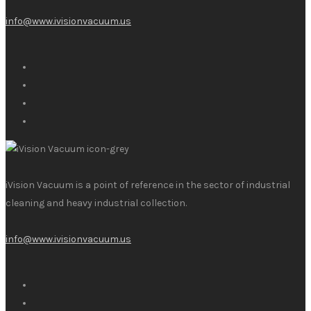
info@www.ivisionvacuum.us
iVision Vacuum is a point of reference in the sector of industrial
cleaning and heavy industrial collection.
info@www.ivisionvacuum.us