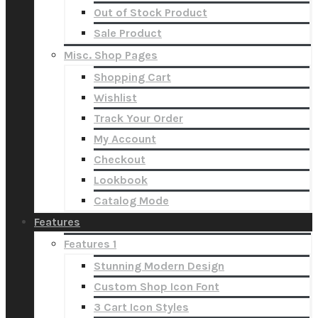
Out of Stock Product
Sale Product
Misc. Shop Pages
Shopping Cart
Wishlist
Track Your Order
My Account
Checkout
Lookbook
Catalog Mode
Features
Features 1
Stunning Modern Design
Custom Shop Icon Font
3 Cart Icon Styles