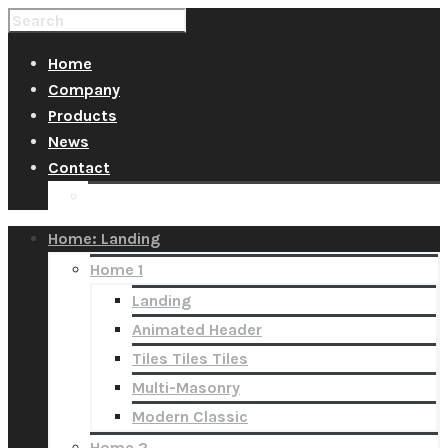
Home
Company
Products
News
Contact
Quotation
Home: Landing
Home 1
Landing
Animated Header
Tiles Tiles Tiles
Multi-Masonry
Modern Classic
Home 2