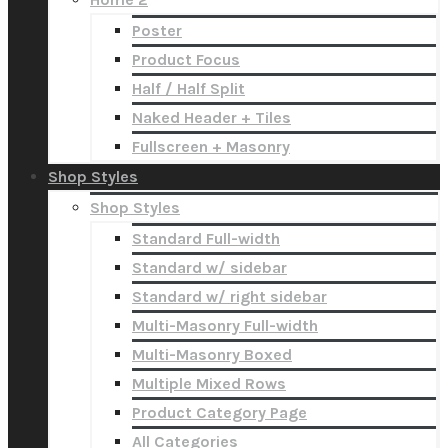
Poster
Product Focus
Half / Half Split
Naked Header + Tiles
Fullscreen + Masonry
Shop Styles
Shop Styles
Standard Full-width
Standard w/ sidebar
Standard w/ right sidebar
Multi-Masonry Full-width
Multi-Masonry Boxed
Multiple Mixed Rows
Product Category Page
All Categories