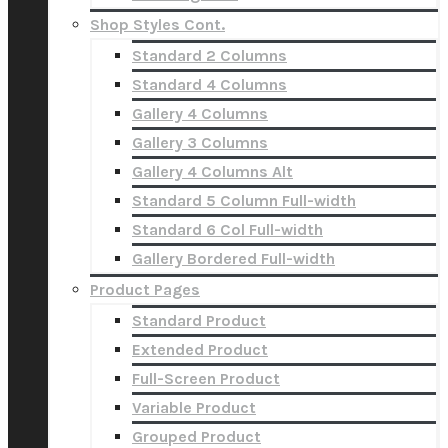
Shop Styles Cont.
Standard 2 Columns
Standard 4 Columns
Gallery 4 Columns
Gallery 3 Columns
Gallery 4 Columns Alt
Standard 5 Column Full-width
Standard 6 Col Full-width
Gallery Bordered Full-width
Product Pages
Standard Product
Extended Product
Full-Screen Product
Variable Product
Grouped Product