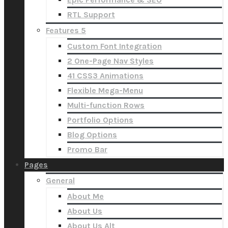
RTL Support
Features 5
Custom Font Integration
2 One-Page Nav Styles
41 CSS3 Animations
Flexible Mega-Menu
Multi-function Rows
Portfolio Options
Blog Options
Promo Bar
Pages
General
About Me
About Us
About Us Alt