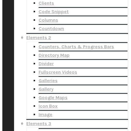
Clients
Code Snippet
Columns
Countdown
Elements 2
Counters, Charts & Progress Bars
Directory Map
Divider
Fullscreen Videos
Galleries
Gallery
Google Maps
Icon Box
Image
Elements 3