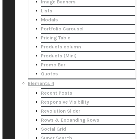
Image Banners
Lists
Modals
Portfolio Carousel
Pricing Table
Products column
Products (Mini)
Promo Bar
Quotes
Elements 4
Recent Posts
Responsive Visibility
Revolution Slider
Rows & Expanding Rows
Social Grid
Super Search