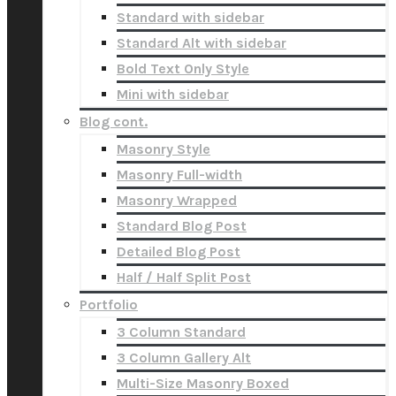
Standard with sidebar
Standard Alt with sidebar
Bold Text Only Style
Mini with sidebar
Blog cont.
Masonry Style
Masonry Full-width
Masonry Wrapped
Standard Blog Post
Detailed Blog Post
Half / Half Split Post
Portfolio
3 Column Standard
3 Column Gallery Alt
Multi-Size Masonry Boxed