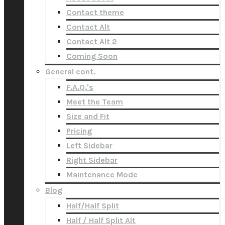
Contact theme
Contact Alt
Contact Alt 2
Coming Soon
General cont.
F.A.Q.'s
Meet the Team
Size and Fit
Pricing
Left Sidebar
Right Sidebar
Maintenance Mode
Blog
Half/Half Split
Half / Half Split Alt