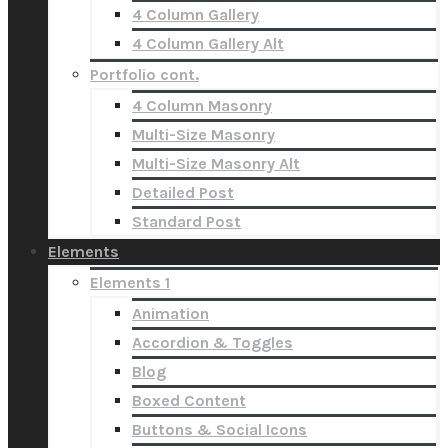
4 Column Gallery
4 Column Gallery Alt
Portfolio cont.
4 Column Masonry
Multi-Size Masonry
Multi-Size Masonry Alt
Detailed Post
Standard Post
Elements
Elements 1
Animation
Accordion & Toggles
Blog
Boxed Content
Buttons & Social Icons