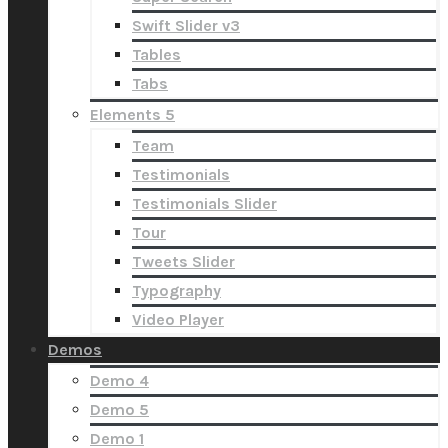
Swift Slider v3
Tables
Tabs
Elements 5
Team
Testimonials
Testimonials Slider
Tour
Tweets Slider
Typography
Video Player
Demos
Demo 4
Demo 5
Demo 1